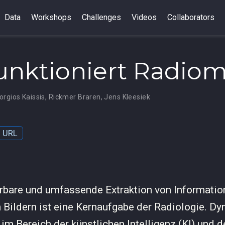
Data
Workshops
Challenges
Videos
Collaborators
unktioniert Radiom
orgios Kaissis
,
Rickmer Braren
,
Jens Kleesiek
URL
erbare und umfassende Extraktion von Informatio
 Bildern ist eine Kernaufgabe der Radiologie. D
im Bereich der künstlichen Intelligenz (KI) und d