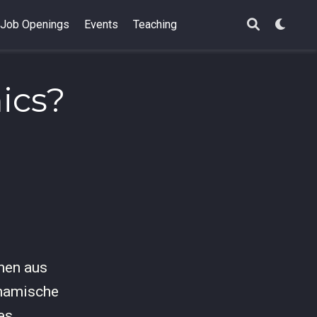
Job Openings
Events
Teaching
ics?
nen aus
ynamische
es